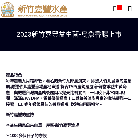
0
2023新竹嘉豐益生菌-烏魚香腸上市
產品特色：
每年農曆九月霜降後，著名的新竹九降風到來， 即進入竹北烏魚的盛產
期,嚴選竹北嘉豐漁場產地直送-符合TAP(產銷履歷)新鮮當季益生菌烏
魚，與嚴選台灣國產豬後腿肉以完美比例混合，一口咬下非常順口Q
彈，滿滿EPA DHA，營養價值極高！口感鮮美油脂豐富的滋味讓您一口
接著一口, 逢年過節最佳的禮品選項, 送禮自用兩相宜。
新竹嘉豐的堅持
＊益生菌烏魚來自單一產區-新竹嘉豐漁場
＊1000多個日子的守候